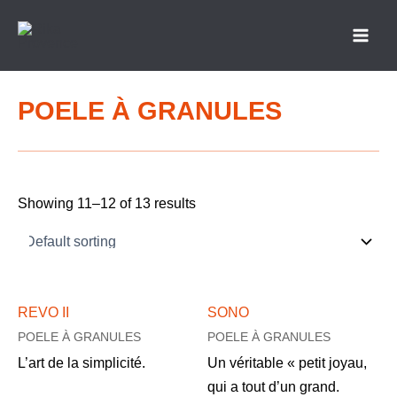
Aller
Main
au
Men
contenu
POELE À GRANULES
Showing 11–12 of 13 results
REVO II
SONO
POELE À GRANULES
POELE À GRANULES
L’art de la simplicité.
Un véritable « petit joyau,
qui a tout d’un grand.