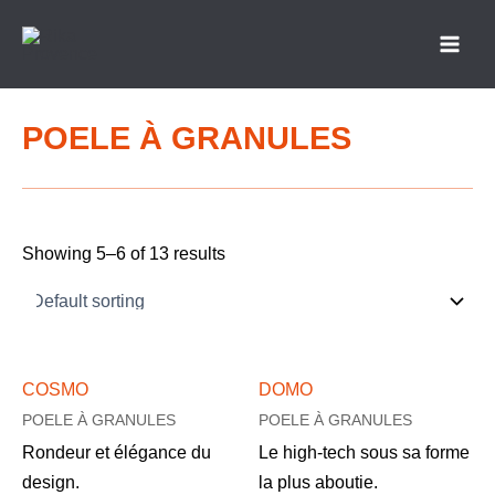
Aller
Main
au
Men
contenu
POELE À GRANULES
Showing 5–6 of 13 results
COSMO
DOMO
POELE À GRANULES
POELE À GRANULES
Rondeur et élégance du
Le high-tech sous sa forme
design.
la plus aboutie.