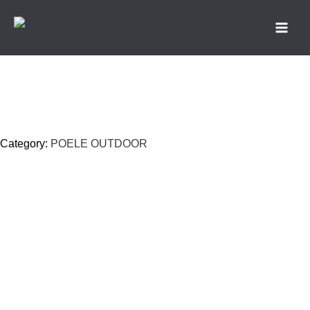
Aller
Main
au
Men
contenu
Category:
POELE OUTDOOR